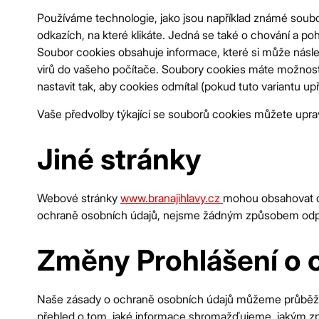
Používáme technologie, jako jsou například známé soubor
odkazích, na které klikáte. Jedná se také o chování a p
Soubor cookies obsahuje informace, které si může násl
virů do vašeho počítače. Soubory cookies máte možnost 
nastavit tak, aby cookies odmítal (pokud tuto variantu up
Vaše předvolby týkající se souborů cookies můžete upra
Jiné stránky
Webové stránky
www.branajihlavy.cz
mohou obsahovat od
ochraně osobních údajů, nejsme žádným způsobem odpověd
Změny Prohlášení o 
Naše zásady o ochraně osobních údajů můžeme průběžně 
přehled o tom, jaké informace shromažďujeme, jakým způ