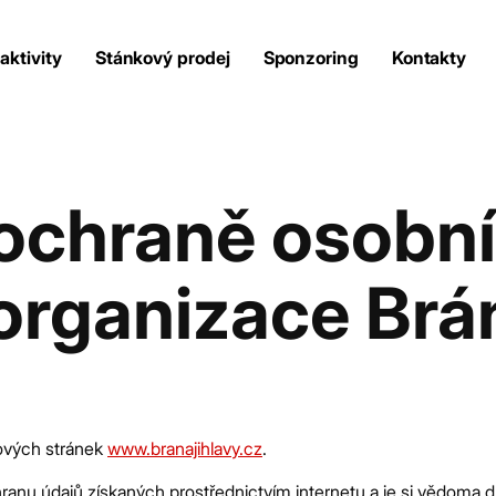
aktivity
Stánkový prodej
Sponzoring
Kontakty
Naše aktivity
 ochraně osobn
Stánkový prodej
organizace Brá
Sponzoring
Kontakty
bových stránek
www.branajihlavy.cz
.
Portál dojihlavy.cz
ranu údajů získaných prostřednictvím internetu a je si vědoma d