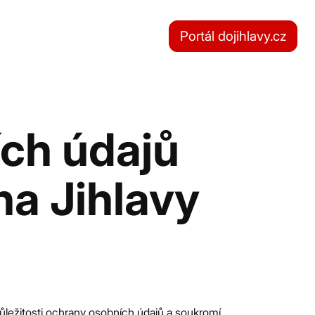
Portál dojihlavy.cz
ích údajů
na Jihlavy
ůležitosti ochrany osobních údajů a soukromí