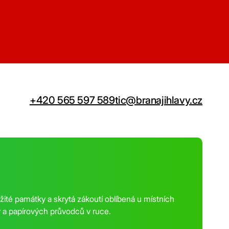
+420 565 597 589
tic@branajihlavy.cz
ežité památky a skrytá zákoutí oblíbená u místních
py a papírových průvodců v ruce.