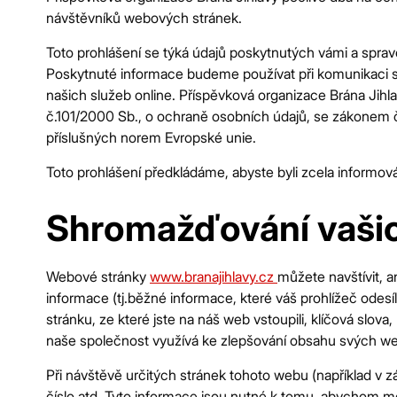
návštěvníků webových stránek.
Zř
Toto prohlášení se týká údajů poskytnutých vámi a sprav
Poskytnuté informace budeme používat při komunikaci s 
našich služeb online. Příspěvková organizace Brána Jihl
č.101/2000 Sb., o ochraně osobních údajů, se zákonem č
příslušných norem Evropské unie.
Toto prohlášení předkládáme, abyste byli zcela informov
Shromažďování vašic
Webové stránky
www.branajihlavy.cz
můžete navštívit, a
informace (tj.běžné informace, které váš prohlížeč odesí
stránku, ze které jste na náš web vstoupili, klíčová slova
naše společnost využívá ke zlepšování obsahu svých we
Při návštěvě určitých stránek tohoto webu (například v z
číslo atd. Tyto informace jsou nutné k tomu, abychom mo