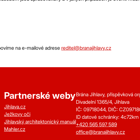
dpovíme na e-mailové adrese
reditel@branajihlavy.cz
Partnerské weby
Brána Jihlavy, příspěvková o
Divadelní 1365/4, Jihlava
Jihlava.cz
IČ: 09718044, DIČ: CZ0971
Ježkovy oči
ID datové schránky: 4c72krn
Jihlavský architektonický manuál
+420 565 597 589
Mahler.cz
office@branajihlavy.cz