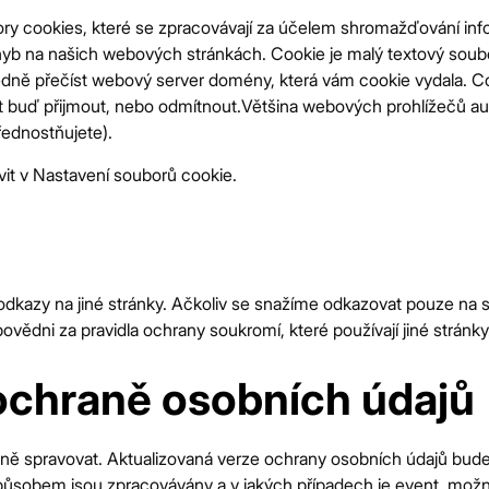
y cookies, které se zpracovávají za účelem shromažďování infor
ohyb na našich webových stránkách. Cookie je malý textový soubo
edně přečíst webový server domény, která vám cookie vydala. C
buď přijmout, nebo odmítnout.Většina webových prohlížečů auto
řednostňujete).
vit v Nastavení souborů cookie.
kazy na jiné stránky. Ačkoliv se snažíme odkazovat pouze na st
ni za pravidla ochrany soukromí, které používají jiné stránky
ochraně osobních údajů
spravovat. Aktualizovaná verze ochrany osobních údajů bude vž
sobem jsou zpracovávány a v jakých případech je event. možné 