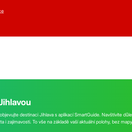
ce
Jihlavou
objevujte destinaci Jihlava s aplikací SmartGuide. Navštívíte důl
kta i zajímavosti. To vše na základě vaší aktuální polohy, bez ma