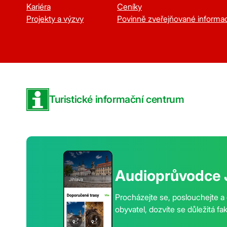
Kariéra
Ceníky
Projekty a výzvy
Povinně zveřejňované informa
Turistické informační centrum
Audioprůvodce 
Procházejte se, poslouchejte a 
obyvatel, dozvíte se důležitá fa