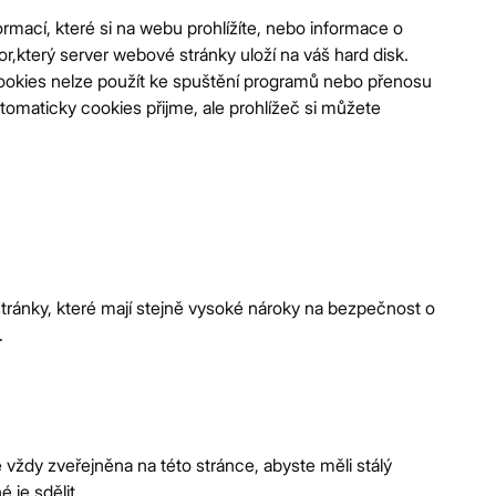
mací, které si na webu prohlížíte, nebo informace o
r,který server webové stránky uloží na váš hard disk.
ookies nelze použít ke spuštění programů nebo přenosu
maticky cookies přijme, ale prohlížeč si můžete
ránky, které mají stejně vysoké nároky na bezpečnost o
.
dy zveřejněna na této stránce, abyste měli stálý
je sdělit.