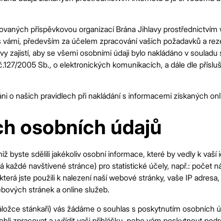
izovatelem
Brány Jihlavy
, příspěvkové organizace je statutární m
Jihlava.
ovaných příspěvkovou organizací Brána Jihlavy prostřednictvím w
Copyright 2026 Brána Jihlavy, příspěvková organizace.
vámi, především za účelem zpracování vašich požadavků a rezerv
avy zajistí, aby se všemi osobními údaji bylo nakládáno v soulad
.127/2005 Sb., o elektronických komunikacích, a dále dle přísl
áni o našich pravidlech při nakládání s informacemi získaných on
h osobních údajů
niž byste sdělili jakékoliv osobní informace, které by vedly k va
lá každé navštívené stránce) pro statistické účely, např.: počet
, která jste použili k nalezení naší webové stránky, vaše IP adresa
bových stránek a online služeb.
áložce stánkaři) vás žádáme o souhlas s poskytnutím osobních úd
hli zpracovat a vyřídit vaši přihlášku, nebo vám poskytnout pod