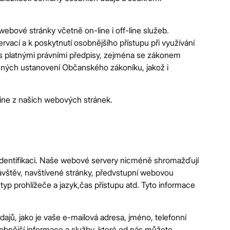
ěsto
ebové stránky včetně on-line i off-line služeb.
ací a k poskytnutí osobnějšího přístupu při využívání
u s platnými právními předpisy, zejména se zákonem
ušných ustanovení Občanského zákoníku, jakož i
line z našich webových stránek.
ší identifikaci. Naše webové servery nicméně shromažďují
 návštěv, navštívené stránky, předvstupní webovou
, typ prohlížeče a jazyk,čas přístupu atd. Tyto informace
ajů, jako je vaše e-mailová adresa, jméno, telefonní
robnější informace a služby, které od nás můžete