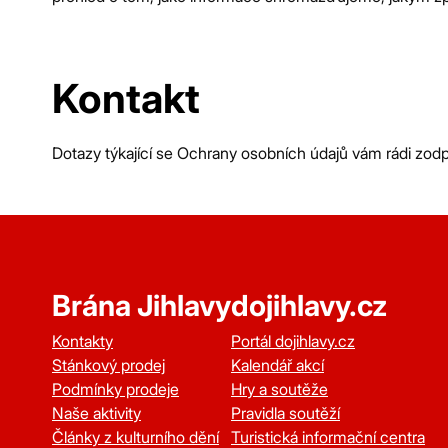
Kontakt
Dotazy týkající se Ochrany osobních údajů vám rádi zo
Brána Jihlavy
dojihlavy.cz
Kontakty
Portál dojihlavy.cz
Stánkový prodej
Kalendář akcí
Podmínky prodeje
Hry a soutěže
Naše aktivity
Pravidla soutěží
Články z kulturního dění
Turistická informační centra