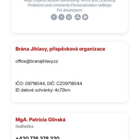
Brána Jihlavy, příspěvková organizace
office@branajihlavy.cz
IČO: 09718044, DIČ: CZ09718044
ID datové schránky: 4c72krn
MgA. Patrícia Glinská
ředitelka
+420 776 378 330