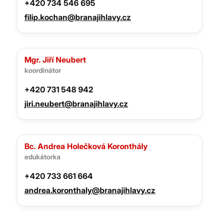
+420 734 546 695
filip.kochan@branajihlavy.cz
Mgr. Jiří Neubert
koordinátor
+420 731 548 942
jiri.neubert@branajihlavy.cz
Bc. Andrea Holečková Koronthály
edukátorka
+420 733 661 664
andrea.koronthaly@branajihlavy.cz