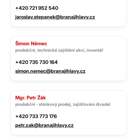
+420 721 952 540
jaroslav.stepanek@branajihlavy.cz
Šimon Němec
produkční, technické zajištění akcí, inventář
+420 735 730 164
simon.nemec@branajihlavy.cz
Mgr. Petr Žák
produkční - stánkový prodej, zajišťování divadel
+420 733 773 176
petr.zak@branajihlavy.cz