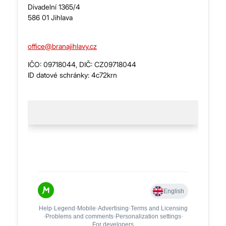
město Jihlava.
Divadelní 1365/4
586 01 Jihlava
Copyright 2026 Brána Jihlavy, příspěvková organizace.
office@branajihlavy.cz
IČO: 09718044, DIČ: CZ09718044
ID datové schránky: 4c72krn