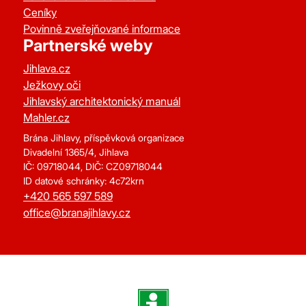
Ceníky
Povinně zveřejňované informace
Partnerské weby
Jihlava.cz
Ježkovy oči
Jihlavský architektonický manuál
Mahler.cz
Brána Jihlavy, příspěvková organizace
Divadelní 1365/4, Jihlava
IČ: 09718044, DIČ: CZ09718044
ID datové schránky: 4c72krn
+420 565 597 589
office@branajihlavy.cz