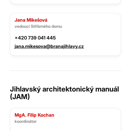
Jana Mikešová
vedoucí Stříbrného domu
+420 739 041 445
jana.mikesova@branajihlavy.cz
Jihlavský architektonický manuál
(JAM)
‍MgA. Filip Kochan
koordinátor