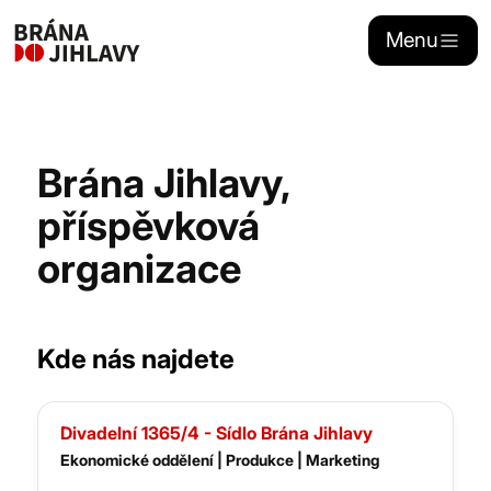
Menu
Naše aktivity
Brána Jihlavy,
Stánkový prodej
příspěvková
organizace
Sponzoring
Kontakty
Kde nás najdete
Portál dojihlavy.cz
Divadelní 1365/4 - Sídlo Brána Jihlavy
Ekonomické oddělení | Produkce | Marketing
Zřizovatelem
Brány Jihlavy
, příspěvkové organizace je statutární