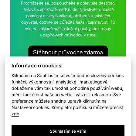
Procházejte se, poslouchejte a objevujte destinaci
Jihlava s aplikací SmartGuide. Navštívíte důležité
památky a skrytá zákoutí oblíbená u místních
obyvatel, dozvíte se důležitá fakta i zajímavosti. To
vše na základě vaší aktuální polohy, bez mapy
a papírových průvodců v ruce.
Stáhnout průvodce zdarma
Informace o cookies
Kliknutím na Souhlasím se vším budou uloženy cookies
funkční, výkonnostní, analytické i marketingové -
dokážeme vám tak umožnit pohodlné používání webu,
měřit funkčnost našeho webu i vás cílit reklamou. Své
Na webu pracujeme s cookies. Změnit vaše preference
preference můžete snadno upravit kliknutím na
můžete v
nastavení cookies
. Přečtětě si k čemu vaše
osobní
Nastavení cookies. Kompletní politiku
si můžete přečíst
údaje využíváme
.
zde
.
Copyright 2026 Brána Jihlavy, příspěvková organizace.
Souhlasím se vším