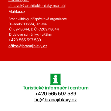
Jihlavský architektonický manuál
Mahler.cz
Brána Jihlavy, příspěvková organizace
Divadelní 1365/4, Jihlava
IČ: 09718044, DIČ: CZ09718044
ID datové schránky: 4c72krn
+420 565 597 589
office@branajihlavy.cz
Turistické informační centrum
+420 565 597 589
tic@branajihlavy.cz