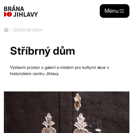
Menu
Stříbrný dům
Naše aktivity
Stříbrný dům
Stánkový prodej
Výstavní prostor s galerií a místem pro kulturní akce v
Sponzoring
historickém centru Jihlavy.
Kontakty
Portál dojihlavy.cz
Zřizovatelem
Brány Jihlavy
, příspěvkové organizace je statutární