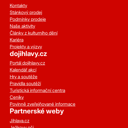
Kontakty
Stánkový prodej
Podmínky prodeje
Naše aktivity
Články z kulturního dění
Kariéra
Projekty a výzvy
dojihlavy.cz
Portál dojihlavy.cz
Kalendář akcí
Hry a soutěže
Pravidla soutěží
Turistická informační centra
Ceníky
Povinně zveřejňované informace
Partnerské weby
Jihlava.cz
Ježkovy oči