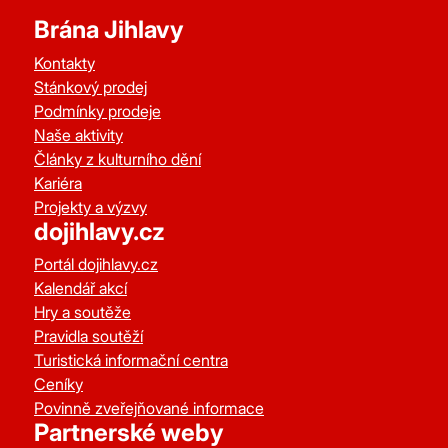
Brána Jihlavy
Kontakty
Stánkový prodej
Podmínky prodeje
Naše aktivity
Články z kulturního dění
Kariéra
Projekty a výzvy
dojihlavy.cz
Portál dojihlavy.cz
Kalendář akcí
Hry a soutěže
Pravidla soutěží
Turistická informační centra
Ceníky
Povinně zveřejňované informace
Partnerské weby