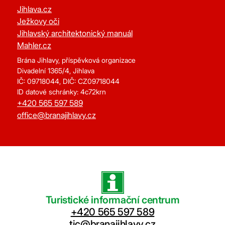
Jihlava.cz
Ježkovy oči
Jihlavský architektonický manuál
Mahler.cz
Brána Jihlavy, příspěvková organizace
Divadelní 1365/4, Jihlava
IČ: 09718044, DIČ: CZ09718044
ID datové schránky: 4c72krn
+420 565 597 589
office@branajihlavy.cz
Turistické informační centrum
+420 565 597 589
tic@branajihlavy.cz