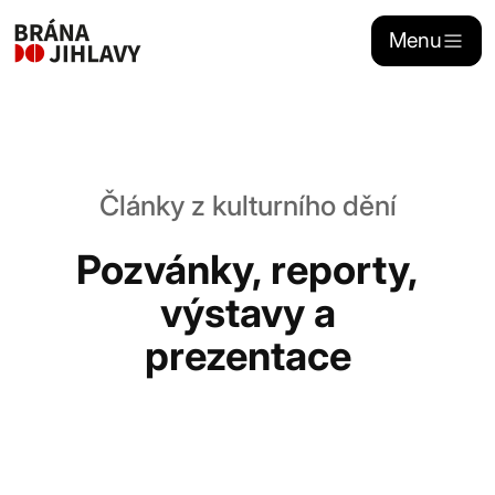
Menu
Naše aktivity
Stánkový prodej
Články z kulturního dění
Pozvánky, reporty,
Sponzoring
výstavy a
Kontakty
prezentace
Portál dojihlavy.cz
Zřizovatelem
Brány Jihlavy
, příspěvkové organizace je statutární