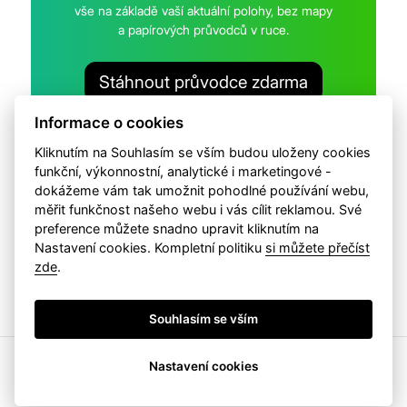
vše na základě vaší aktuální polohy, bez mapy
a papírových průvodců v ruce.
Stáhnout průvodce zdarma
Informace o cookies
Kliknutím na Souhlasím se vším budou uloženy cookies
funkční, výkonnostní, analytické i marketingové -
dokážeme vám tak umožnit pohodlné používání webu,
měřit funkčnost našeho webu i vás cílit reklamou. Své
Na webu pracujeme s cookies. Změnit vaše preference
preference můžete snadno upravit kliknutím na
můžete v
nastavení cookies
. Přečtětě si k čemu vaše
osobní
Nastavení cookies. Kompletní politiku
si můžete přečíst
údaje využíváme
.
zde
.
Copyright 2026 Brána Jihlavy, příspěvková organizace.
Souhlasím se vším
Nastavení cookies
Zřizovatelem
Brány Jihlavy
, příspěvkové
organizace je statutární město Jihlava.