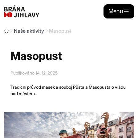
Menu
Naše aktivity
Masopust
Naše aktivity
Masopust
Stánkový prodej
Publikováno 14. 12. 2025
Sponzoring
Tradiční průvod masek a souboj Půsta a Masopusta o vládu
nad městem.
Kontakty
Portál dojihlavy.cz
Zřizovatelem
Brány Jihlavy
, příspěvkové organizace je statutární