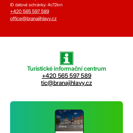
ID datové schránky: 4c72krn
+420 565 597 589
office@branajihlavy.cz
Turistické informační centrum
+420 565 597 589
tic@branajihlavy.cz