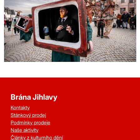
město Jihlava.
Copyright 2026 Brána Jihlavy, příspěvková organizace.
Brána Jihlavy
Kontakty
Stánkový prodej
Podmínky prodeje
Naše aktivity
Články z kulturního dění