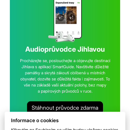
Audioprůvodce Jihlavou
Procházejte se, poslouchejte a objevujte destinaci
Jihlava s aplikací SmartGuide. Navštívíte důležité
památky a skrytá zákoutí oblíbená u místních
obyvatel, dozvíte se důležitá fakta i zajímavosti. To
vše na základě vaší aktuální polohy, bez mapy
a papírových průvodců v ruce.
Stáhnout průvodce zdarma
Informace o cookies
Kliknutím na Souhlasím se vším budou uloženy cookies