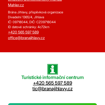
Mahler.cz
Brána Jihlavy, příspěvková organizace
Divadelní 1365/4, Jihlava
IČ: 09718044, DIČ: CZ09718044
ID datové schránky: 4c72krn
+420 565 597 589
office@branajihlavy.cz
Turistické informační centrum
+420 565 597 589
tic@branajihlavy.cz