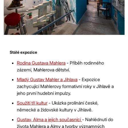
město Jihlava.
Copyright 2026 Brána Jihlavy, příspěvková organizace.
Stálé expozice
Rodina Gustava Mahlera
- Příběh rodinného
zázemí,
Mahlerova dětství.
Mladý Gustav Mahler a Jihlava
- Expozice
zachycující Mahlerovy formativní rok
y
v Jihlavě
a
jeho první hudební impulzy.
Soužití tří kultur
- Ukázka prolínání české,
německé a židovské kultury v Jihlavě.
Gustav, Alma a jejich současníci
- Nahlédnutí do
života Mah
lera a Almy a tvorby významných