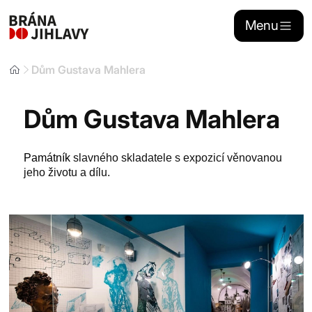
Menu
Dům Gustava Mahlera
Naše aktivity
Dům Gustava Mahlera
Stánkový prodej
Památník
slavného skladatele s expozicí věnovanou
Sponzoring
jeho životu a dílu.
Kontakty
Portál dojihlavy.cz
Zřizovatelem
Brány Jihlavy
, příspěvkové organizace je statutární