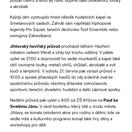
postav havířů a letos jej navíc doplnili další divadelníci, loutky
a akrobati.
Každý den vystoupilo hned několik hudebních kapel ve
Smetanových sadech. Zahráli vám například hiphopové
legendy Pio Squad, taneční dechovka Toot Ensemble nebo
swingový Zatrestband.
Jihlavský havířský průvod
procházel během Havíření
městem celkem třikrát a vždy byl trochu odlišný. V pátek
vyšel ve 21:00 a doprovodil ho vedle muzikantů a kapel také
obří osvícené loutky, metači ohňů, chůdaři, akrobaté a svit
loučí a lampionů. V sobotu 21. června pak vyrazil průvod v
10:00 a spolek jihlavských havířů do něj srdečně zval ke
společnému průvodu všechny jihlavské volnočasové,
sportovní, taneční, divadelní, hudební a další zájmové spolky.
Nedělní průvod pak vyšel v 9:00 od ZŠ Křížova na
Pouť ke
Svatému Jánu
. V okolí kostelíku, který stál u zrodu města
Jihlavy, se konala celodenní akce pro rodiny s dětmi, kde se
vedle mše a kulturního programu konají také hry, dílny a
workshopy pro děti.