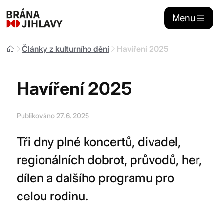
Menu
Články z kulturního dění
Havíření 2025
Naše aktivity
Havíření 2025
Stánkový prodej
Publikováno 27. 6. 2025
Sponzoring
Tři dny plné koncertů, divadel,
Kontakty
regionálních dobrot, průvodů, her,
dílen a dalšího programu pro
Portál dojihlavy.cz
celou rodinu.
Zřizovatelem
Brány Jihlavy
, příspěvkové organizace je statutární