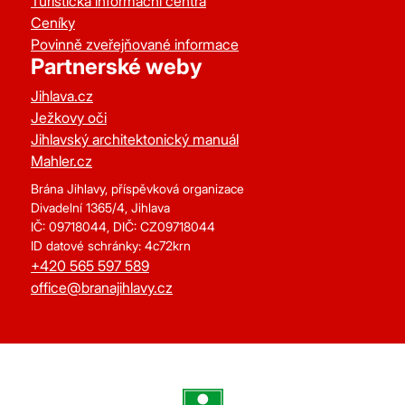
Turistická informační centra
Ceníky
Povinně zveřejňované informace
Partnerské weby
Jihlava.cz
Ježkovy oči
Jihlavský architektonický manuál
Mahler.cz
Brána Jihlavy, příspěvková organizace
Divadelní 1365/4, Jihlava
IČ: 09718044, DIČ: CZ09718044
ID datové schránky: 4c72krn
+420 565 597 589
office@branajihlavy.cz