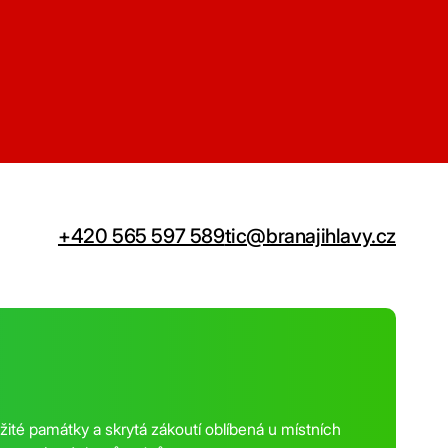
+420 565 597 589
tic@branajihlavy.cz
ežité památky a skrytá zákoutí oblíbená u místních