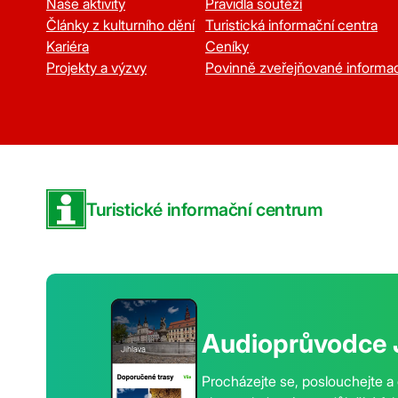
Naše aktivity
Pravidla soutěží
Články z kulturního dění
Turistická informační centra
Kariéra
Ceníky
Projekty a výzvy
Povinně zveřejňované informa
Turistické informační centrum
Audioprůvodce 
Procházejte se, poslouchejte a 