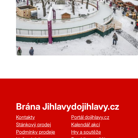
Brána Jihlavy
dojihlavy.cz
Kontakty
Portál dojihlavy.cz
Stánkový prodej
Kalendář akcí
Podmínky prodeje
Hry a soutěže