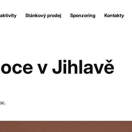
aktivity
Stánkový prodej
Sponzoring
Kontakty
Naše aktivity
oce v Jihlavě
Stánkový prodej
Sponzoring
Kontakty
oc.
Portál dojihlavy.cz