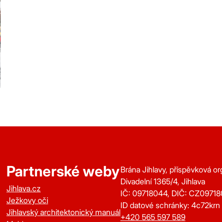
Partnerské weby
Brána Jihlavy, příspěvková o
Divadelní 1365/4, Jihlava
Jihlava.cz
IČ: 09718044, DIČ: CZ0971
Ježkovy oči
ID datové schránky: 4c72krn
Jihlavský architektonický manuál
+420 565 597 589