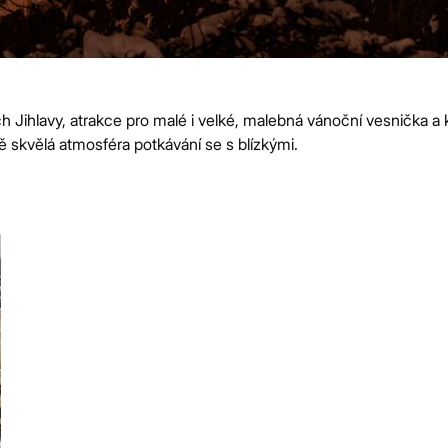
cích Jihlavy, atrakce pro malé i velké, malebná vánoční vesnička 
 skvělá atmosféra potkávání se s blízkými.