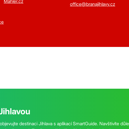
Mahler.cz
office@branajihlavy.cz
ce
Jihlavou
objevujte destinaci Jihlava s aplikací SmartGuide. Navštívíte důl