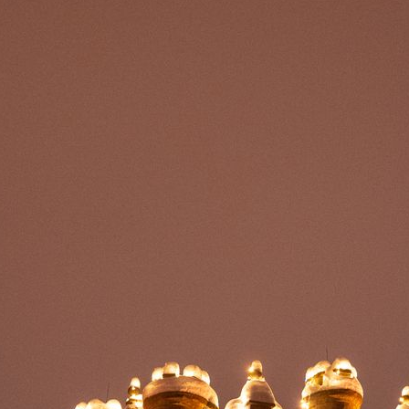
izovatelem
Brány Jihlavy
, příspěvkové organizace je statutární m
Jihlava.
Copyright 2026 Brána Jihlavy, příspěvková organizace.